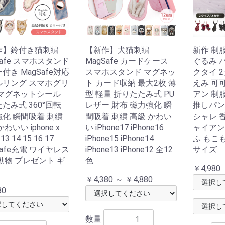
作】鈴付き猫刺繍
【新作】犬猫刺繍
新作 制
Safe スマホスタンド
MagSafe カードケース
ぐるみ 
付き MagSafe対応
スマホスタンド マグネッ
クタイ 
ルリング スマホグリ
ト カード収納 最大2枚 薄
えみ 可可
 マグネットシール
型 軽量 折りたたみ式 PU
アン 制
たみ式 360°回転
レザー 財布 磁力強化 瞬
推しパン
化 瞬間吸着 刺繍
間吸着 刺繍 高級 かわい
シャレ 
わいい iphone x
い iPhone17 iPhone16
ャイアン
 13 14 15 16 17
iPhone15 iPhone14
ふ もこ
Safe充電 ワイヤレス
iPhone13 iPhone12 全12
サイズ
動物 プレゼント ギ
色
￥4,980
￥4,380 ～ ￥4,880
80
数量