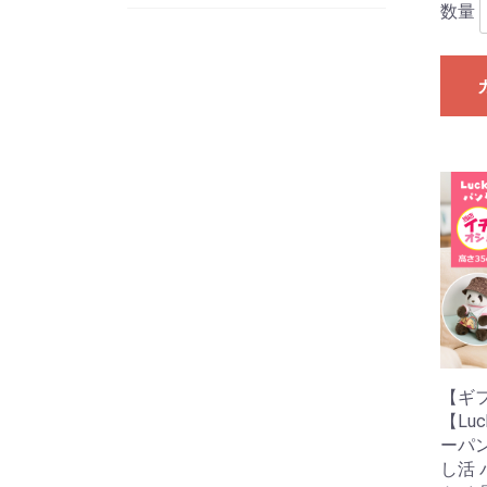
数量
【ギ
【Lu
ーパン
し活 