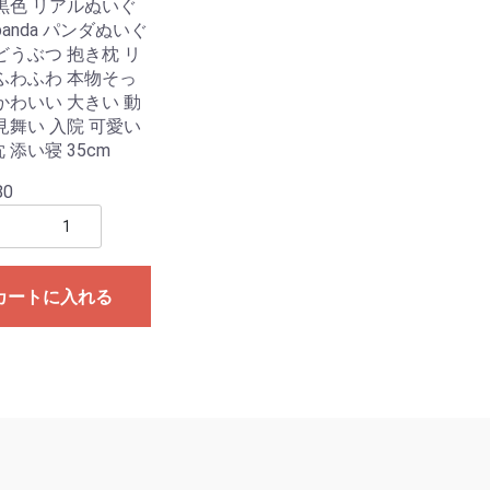
黒色 リアルぬいぐ
panda パンダぬいぐ
どうぶつ 抱き枕 リ
ふわふわ 本物そっ
かわいい 大きい 動
見舞い 入院 可愛い
 添い寝 35cm
80
カートに入れる