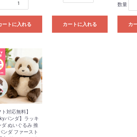
数量
カートに入れる
カートに入れる
カ
フト対応無料】
ckyパンダ】ラッキ
ダ ぬいぐるみ 推
パンダ ファースト