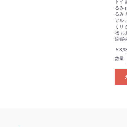
トイ 
るみ 
るみ 
アル 
くり 
物 お
添寝枕
￥8,9
数量