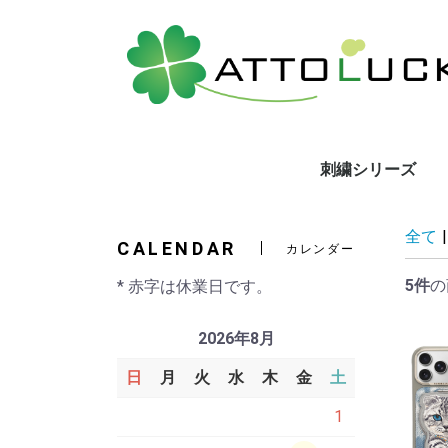
刺繍シリーズ
ブックマーク
スマホスタンド
スマホケース
バッグ
カード入れ
キーホルダー
全て
|
CALENDAR
カレンダー
5件
の
* 赤字は休業日です。
2026年8月
日
月
火
水
木
金
土
1