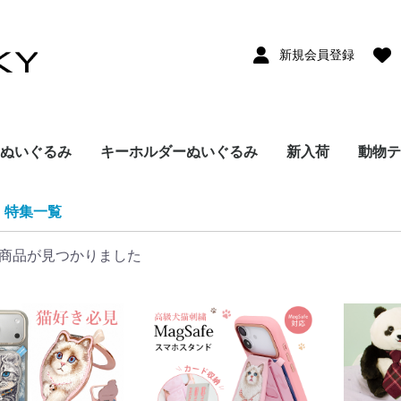
新規会員登録
ぬいぐるみ
キーホルダーぬいぐるみ
新入荷
動物テ
パンダ
うさぎ
くま
ねこ
その他
いぬ
特集一覧
商品が見つかりました