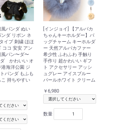
服風パンダ ぬい
[インジョイ] 【アルパカ
パンダ リボン ネ
ちゃんキーホルダー】バ
2タイプ 刺繍 ほほ
ッグチャーム キーホルダ
 ココ 安安 アン
ー 天然アルパカファー
服風パン〜ダ〜
希少性 ふわふわ 手触り
ダ かわいい オ
手作り 超かわいい ギフ
香港海洋公園 ジ
ト アクセサリー アッシ
トパンダ もふも
ュグレー アイスブルー
もこ 持ちやすい
パールホワイト クリーム
￥6,980
数量